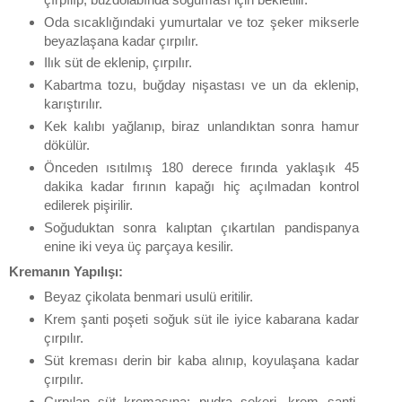
Oda sıcaklığındaki yumurtalar ve toz şeker mikserle
beyazlaşana kadar çırpılır.
Ilık süt de eklenip, çırpılır.
Kabartma tozu, buğday nişastası ve un da eklenip,
karıştırılır.
Kek kalıbı yağlanıp, biraz unlandıktan sonra hamur
dökülür.
Önceden ısıtılmış 180 derece fırında yaklaşık 45
dakika kadar fırının kapağı hiç açılmadan kontrol
edilerek pişirilir.
Soğuduktan sonra kalıptan çıkartılan pandispanya
enine iki veya üç parçaya kesilir.
Kremanın Yapılışı:
Beyaz çikolata benmari usulü eritilir.
Krem şanti poşeti soğuk süt ile iyice kabarana kadar
çırpılır.
Süt kreması derin bir kaba alınıp, koyulaşana kadar
çırpılır.
Çırpılan süt kremasına; pudra şekeri, krem şanti,