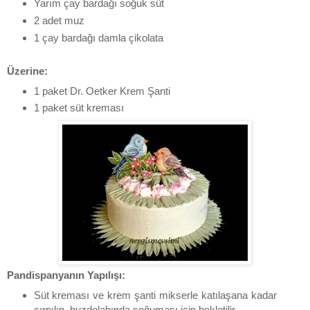
Yarım çay bardağı soğuk süt
2 adet muz
1 çay bardağı damla çikolata
Üzerine:
1 paket Dr. Oetker Krem Şanti
1 paket süt kreması
Pandispanyanın Yapılışı:
Süt kreması ve krem şanti mikserle katılaşana kadar
çırpılıp, buzdolabında soğuması için bekletilir.