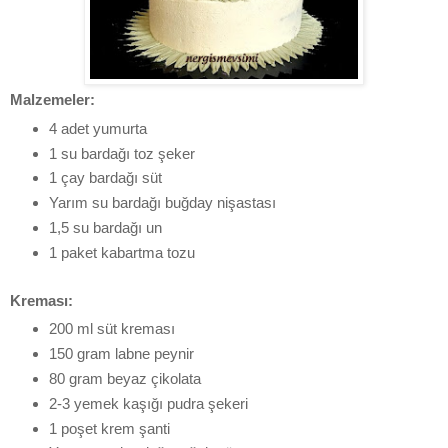
Malzemeler:
4 adet yumurta
1 su bardağı toz şeker
1 çay bardağı süt
Yarım su bardağı buğday nişastası
1,5 su bardağı un
1 paket kabartma tozu
Kreması:
200 ml süt kreması
150 gram labne peynir
80 gram beyaz çikolata
2-3 yemek kaşığı pudra şekeri
1 poşet krem şanti