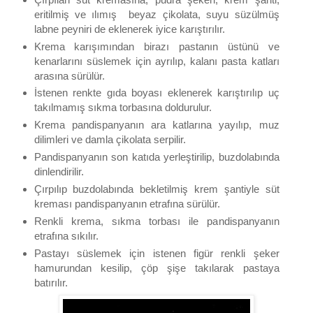
eritilmiş ve ılımış beyaz çikolata, suyu süzülmüş
labne peyniri de eklenerek iyice karıştırılır.
Krema karışımından birazı pastanın üstünü ve
kenarlarını süslemek için ayrılıp, kalanı pasta katları
arasına sürülür.
İstenen renkte gıda boyası eklenerek karıştırılıp uç
takılmamış sıkma torbasına doldurulur.
Krema pandispanyanın ara katlarına yayılıp, muz
dilimleri ve damla çikolata serpilir.
Pandispanyanın son katıda yerleştirilip, buzdolabında
dinlendirilir.
Çırpılıp buzdolabında bekletilmiş krem şantiyle süt
kreması pandispanyanın etrafına sürülür.
Renkli krema, sıkma torbası ile pandispanyanın
etrafına sıkılır.
Pastayı süslemek için istenen figür renkli şeker
hamurundan kesilip, çöp şişe takılarak pastaya
batırılır.